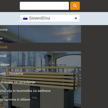
Slovenščina
lovna
as
zvodi
riali
 savne
arij – biosavna
 in enote za upravljanje
ična olja in kozmetika za wellness
or, oprema in dišave