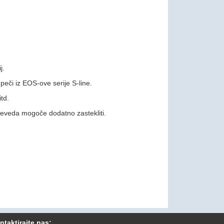
j.
peči iz EOS-ove serije S-line.
td.
 seveda mogoče dodatno zastekliti.
ntaktirajte nas: