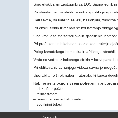
Smo ekskluzivni zastopniki za EOS Saunatecnik in 
Pri standardnih modelih za notranjo oblogo uporabl
Deli savne, na katerih se leži, naslonjala, zaščitna
Pri ekskluzivnih izvedbah se kot notranjo oblogo v
Obe vrsti lesa sta zaradi svojih specifičnih lastnosti
Pri profesionalnih kabinah so vse konstrukcije oja
Poleg kanadskega hemlocka in afriškega abachija s
Vrata so vedno iz kaljenega stekla v barvi parsol a
Pri oblikovanju zunanjega videza savne je mogoča
Uporabljamo širok nabor materiala, ki kupcu dovolju
Kabine se izročijo z vsem potrebnim priborom 
– električno pečjo,
– termostatom,
– termometrom in hidrometrom,
– svetilnimi telesi.
Proizvodi