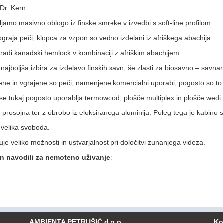
Dr. Kern.
jamo masivno oblogo iz finske smreke v izvedbi s soft-line profilom.
 ograja peči, klopca za vzpon so vedno izdelani iz afriškega abachija.
gradi kanadski hemlock v kombinaciji z afriškim abachijem.
 najboljša izbira za izdelavo finskih savn, še zlasti za biosavno – savnari
čene in vgrajene so peči, namenjene komercialni uporabi; pogosto so to 
e tukaj pogosto uporablja termowood, plošče multiplex in plošče wedi i
li prosojna ter z obrobo iz eloksiranega aluminija. Poleg tega je kabino
 velika svoboda.
je veliko možnosti in ustvarjalnost pri določitvi zunanjega videza.
in navodili za nemoteno uživanje:
AMBIENTA PETRUŠIĆ d.o.o.
Ko