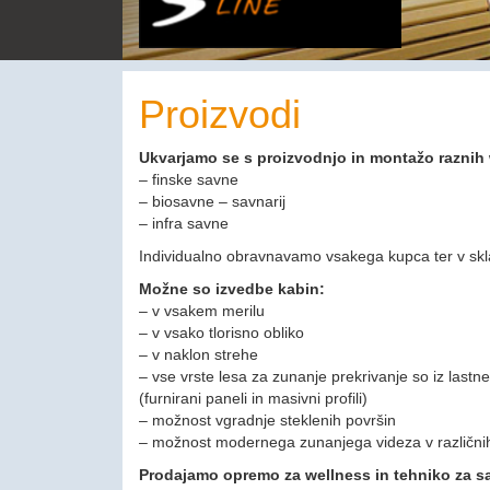
Proizvodi
Ukvarjamo se s proizvodnjo in montažo raznih 
– finske savne
– biosavne – savnarij
– infra savne
Individualno obravnavamo vsakega kupca ter v skl
Možne so izvedbe kabin:
– v vsakem merilu
– v vsako tlorisno obliko
– v naklon strehe
– vse vrste lesa za zunanje prekrivanje so iz lastn
(furnirani paneli in masivni profili)
– možnost vgradnje steklenih površin
– možnost modernega zunanjega videza v različni
Prodajamo opremo za wellness in tehniko za s