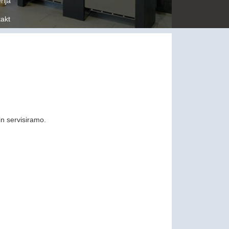
rija
akt
n servisiramo.