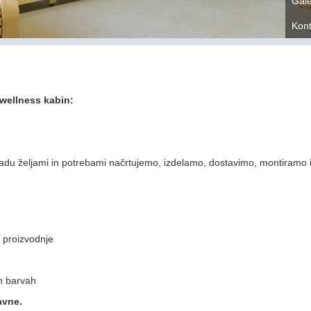
Gale
Kont
wellness kabin:
adu željami in potrebami načrtujemo, izdelamo, dostavimo, montiramo i
e proizvodnje
h barvah
avne.