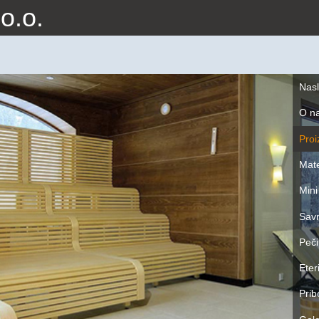
o.o.
Nas
O n
Proi
Mate
Mini
Savn
Peči
Eter
Prib