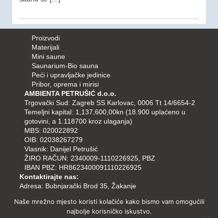
Proizvodi
Materijali
Mini saune
Saunarium-Bio sauna
Peći i upravljačke jedinice
Pribor, oprema i mirisi
AMBIENTA PETRUŠIĆ d.o.o.
Trgovački Sud: Zagreb SS Karlovac, 0006 Tt 14/6654-2
Temeljni kapital: 1,137,600,00kn (18.900 uplaćeno u
gotovini, a 1.118700 kroz ulaganja)
MBS: 020022892
OIB: 02038267279
Vlasnik: Danijel Petrušić
ŽIRO RAČUN: 2340009-1110226925, PBZ
IBAN PBZ: HR8623400091110226925
Kontaktirajte nas:
Adresa: Bubnjarački Brod 35, Žakanje
Tel/fax: 047-757-748
Naše mrežno mjesto koristi kolačiće kako bismo vam omogućili
Mob: 095-9578-733
najbolje korisničko iskustvo.
098-9578-733