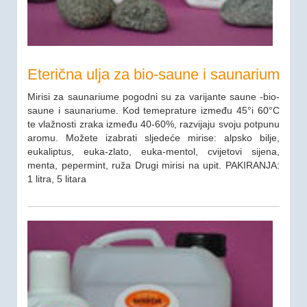
Eterična ulja za bio-saune i saunarium
Mirisi za saunariume pogodni su za varijante saune -bio-
saune i saunariume. Kod temeprature između 45°i 60°C
te vlažnosti zraka između 40-60%, razvijaju svoju potpunu
aromu. Možete izabrati sljedeće mirise: alpsko bilje,
eukaliptus, euka-zlato, euka-mentol, cvijetovi sijena,
menta, pepermint, ruža Drugi mirisi na upit. PAKIRANJA:
1 litra, 5 litara