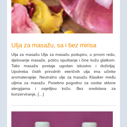
Ulja za masažu, sa i bez mirisa
Ulja za masažu Ulja za masažu podupiru, u prvom redu,
djelovanje masaže, potiću opuštanje i čine kožu glatkom.
Tako masaža postaje ugodan iskustvo i doživljaj.
Upotreba čistih prirodnih eteričnih ulja ima učinke
aromaterapije. Neutralno ulje za masažu Klasiker među
uljima za masažu. Posebno pogodno za osobe sklone
alergijama i osjetljivu kožu. Bez sredstava za
konzerviranje, […]