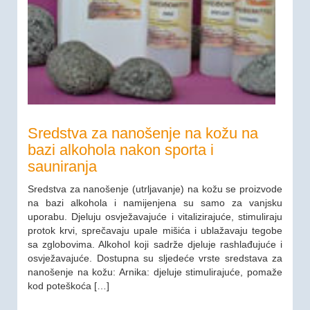
Sredstva za nanošenje na kožu na
bazi alkohola nakon sporta i
sauniranja
Sredstva za nanošenje (utrljavanje) na kožu se proizvode
na bazi alkohola i namijenjena su samo za vanjsku
uporabu. Djeluju osvježavajuće i vitalizirajuće, stimuliraju
protok krvi, sprečavaju upale mišića i ublažavaju tegobe
sa zglobovima. Alkohol koji sadrže djeluje rashlađujuće i
osvježavajuće. Dostupna su sljedeće vrste sredstava za
nanošenje na kožu: Arnika: djeluje stimulirajuće, pomaže
kod poteškoća […]