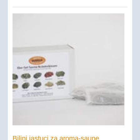
Biljni jastuci za aroma-saune