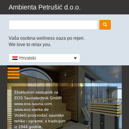
Ambienta Petrušić d.o.o.
Vaša osobna wellness oaza po mjeri.
We love to relax you.
Hrvatski
Ekskluzivni zastupnik za
EOS Saunatechnik GmbH
www.eos-sauna.com
www.eos-werke.de
Vodeči proizvođač saunske
tehike i opreme, s tradicijom
iz 1944.godine