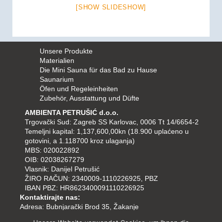
[SHOW SLIDESHOW]
Unsere Produkte
Materialien
Die Mini Sauna für das Bad zu Hause
Saunarium
Öfen und Regeleinheiten
Zubehör, Ausstattung und Düfte
AMBIENTA PETRUŠIĆ d.o.o.
Trgovački Sud: Zagreb SS Karlovac, 0006 Tt 14/6654-2
Temeljni kapital: 1,137,600,00kn (18.900 uplaćeno u
gotovini, a 1.118700 kroz ulaganja)
MBS: 020022892
OIB: 02038267279
Vlasnik: Danijel Petrušić
ŽIRO RAČUN: 2340009-1110226925, PBZ
IBAN PBZ: HR8623400091110226925
Kontaktirajte nas:
Adresa: Bubnjarački Brod 35, Žakanje
Tel/fax: 047-757-748