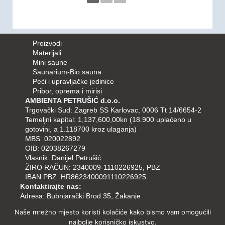
Proizvodi
Materijali
Mini saune
Saunarium-Bio sauna
Peći i upravljačke jedinice
Pribor, oprema i mirisi
AMBIENTA PETRUŠIĆ d.o.o.
Trgovački Sud: Zagreb SS Karlovac, 0006 Tt 14/6654-2
Temeljni kapital: 1,137,600,00kn (18.900 uplaćeno u
gotovini, a 1.118700 kroz ulaganja)
MBS: 020022892
OIB: 02038267279
Vlasnik: Danijel Petrušić
ŽIRO RAČUN: 2340009-1110226925, PBZ
IBAN PBZ: HR8623400091110226925
Kontaktirajte nas:
Adresa: Bubnjarački Brod 35, Žakanje
Tel/fax: 047-757-748
Naše mrežno mjesto koristi kolačiće kako bismo vam omogućili
Mob: 095-9578-733
najbolje korisničko iskustvo.
098-9578-733