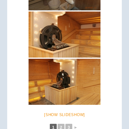
[SHOW SLIDESHOW]
1
2
3
►