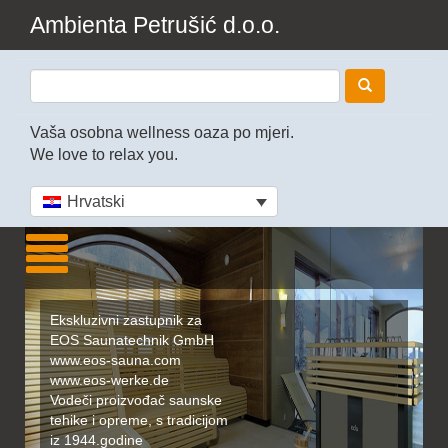
Ambienta Petrušić d.o.o.
Vaša osobna wellness oaza po mjeri.
We love to relax you.
Hrvatski
Ekskluzivni zastupnik za
EOS Saunatechnik GmbH
www.eos-sauna.com
www.eos-werke.de
Vodeči proizvođač saunske
tehike i opreme, s tradicijom
iz 1944.godine