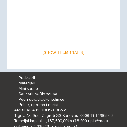
[SHOW THUMBNAILS]
Proizvodi
Materijali
Mini saune
Saunarium-Bio sauna
Peći i upravljačke jedinice
Pribor, oprema i mirisi
AMBIENTA PETRUŠIĆ d.o.o.
Trgovački Sud: Zagreb SS Karlovac, 0006 Tt 14/6654-2
Temeljni kapital: 1,137,600,00kn (18.900 uplaćeno u
gotovini, a 1.118700 kroz ulaganja)