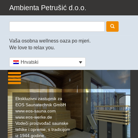
Ambienta Petrušić d.o.o.
Vaša osobna wellness oaza po mjeri.
We love to relax you.
Hrvatski
Ekskluzivni zastupnik za
EOS Saunatechnik GmbH
www.eos-sauna.com
www.eos-werke.de
Vodeči proizvođač saunske
tehike i opreme, s tradicijom
iz 1944.godine