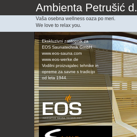
Ambienta Petrušić d.
Vaša osebna wellness oaza po meri.
We love to relax you.
Ekskluzivni zastopnik za
EOS Saunatechnik GmbH
www.eos-sauna.com
www.eos-werke.de
Vodilni proizvajalec tehnike in
opreme za savne s tradicijo
od leta 1944.