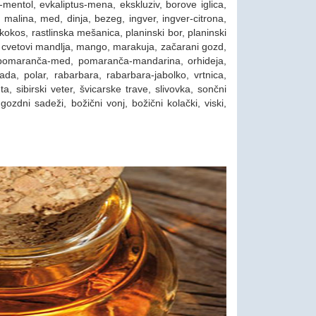
-mentol, evkaliptus-mena, ekskluziv, borove iglica,
 malina, med, dinja, bezeg, ingver, ingver-citrona,
 kokos, rastlinska mešanica, planinski bor, planinski
a, cvetovi mandlja, mango, marakuja, začarani gozd,
a, pomaranča-med, pomaranča-mandarina, orhideja,
a, polar, rabarbara, rabarbara-jabolko, vrtnica,
, sibirski veter, švicarske trave, slivovka, sončni
, gozdni sadeži, božični vonj, božični kolački, viski,