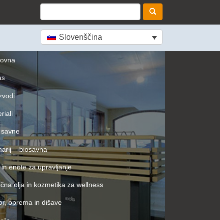
Slovenščina
lovna
as
zvodi
riali
 savne
arij – biosavna
 in enote za upravljanje
ična olja in kozmetika za wellness
or, oprema in dišave