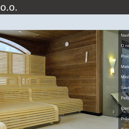
o.o.
Nas
O n
Proi
Mate
Mini
Savn
Peči
Eter
Prib