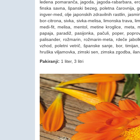
ledena pomaranča, jagoda, jagoda-rabarbara, erotik
finska savna, španski bezeg, poletna čarovnija, gr
ingver-med, olje japonskih zdravilnih rastlin, jasmi
bor-citrona, sivka, sivka-melisa, limonska trava, 
medi-fit, melisa, mentol, metine kroglice, meta
papaja, paradiž, pasijonka, pačuli, poper, popr
palisander, rožmarin, rožmarin-meta, rdeče jabolko
vzhod, poletni vetrič, španske sanje, bor, timijan, t
hruška viljamovka, zimski sen, zimska zgodba, ilan
Pakiranji:
1 liter, 3 litri