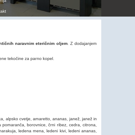
rija
akt
dentičnih naravnim eteričnim oljem
. Z dodajanjem
ljene tekočine za parno kopel.
ska, alpsko cvetje, amaretto, ananas, janež, janež in
pomaranča, borovnice, črni ribez, cedra, citrona,
marakuja, ledena mena, ledeni kivi, ledeni ananas,