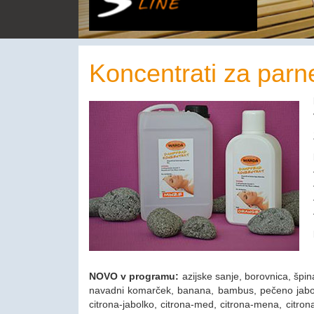
Koncentrati za parn
NOVO v programu:
azijske sanje, borovnica, špina
navadni komarček, banana, bambus, pečeno jabolko
citrona-jabolko, citrona-med, citrona-mena, citro