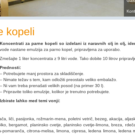
Gale
Kont
e kopeli
Koncentrati za parne kopeli
so
izdelani iz naravnih olj in olj, i
vode nastane emulzija za parno kopel, pripravljena za uporabo.
Zmešajte 1 liter koncentrata z 9 litri vode. Tako dobite 10 litrov priprav
Prednosti:
– Potrebujete manj prostora za skladiščenje.
– Nimate težav s tem, kam odložiti preostalo veliko embalažo.
– Ni vam treba prenašati velikih posod (na primer 30 l).
– Pripravite toliko emulzije, kolikor je trenutno potrebujete.
Izbirate lahko med temi vonji:
ča, liči, pasijonka, rožmarin-mena, poletni vetrič, bezeg, akacija, alja
, bergamot, planinsko cvetje, planinsko cvetje-limona, breza, rdeča 
na-pomaranča, citrona-melisa, limona, cipresa, ledena limona, ledena 