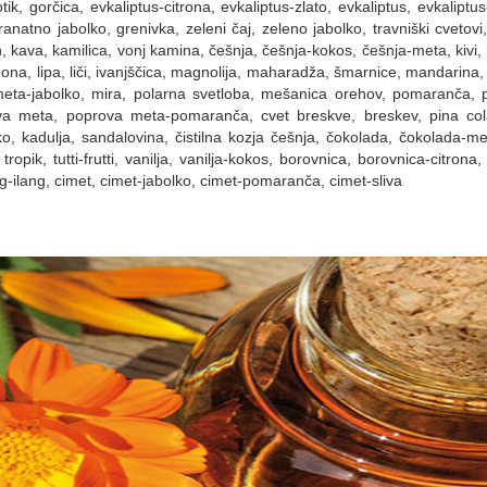
, gorčica, evkaliptus-citrona, evkaliptus-zlato, evkaliptus, evkaliptus
anatno jabolko, grenivka, zeleni čaj, zeleno jabolko, travniški cvetovi,
n, kava, kamilica, vonj kamina, češnja, češnja-kokos, češnja-meta, kivi,
limona, lipa, liči, ivanjščica, magnolija, maharadža, šmarnice, mandarin
, meta-jabolko, mira, polarna svetloba, mešanica orehov, pomaranč
ova meta, poprova meta-pomaranča, cvet breskve, breskev, pina colad
, kadulja, sandalovina, čistilna kozja češnja, čokolada, čokolada-meta
ropik, tutti-frutti, vanilja, vanilja-kokos, borovnica, borovnica-citrona
g-ilang, cimet, cimet-jabolko, cimet-pomaranča, cimet-sliva